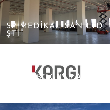
SP MEDIKAL SAN LTD
ŞTI
KARGI SOĞUTMA
ISITMA SAN. VE TİC.
LTD. ŞTİ.