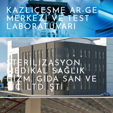
KAZLIÇEŞME AR-GE
MERKEZI VE TEST
LABORATUVARI
STERİLİZASYON
MEDİKAL SAĞLIK
HİZM. GIDA SAN VE
TİC. LTD. ŞTİ