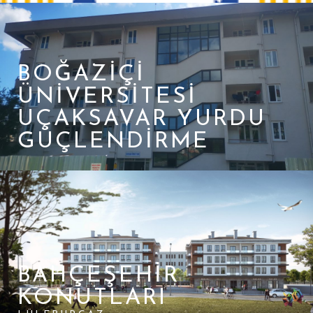
BOĞAZIÇI
ÜNIVERSITESI
UÇAKSAVAR YURDU
GÜÇLENDIRME
BAHÇEŞEHIR
KONUTLARI