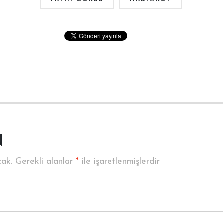
N
cak.
Gerekli alanlar
*
ile işaretlenmişlerdir