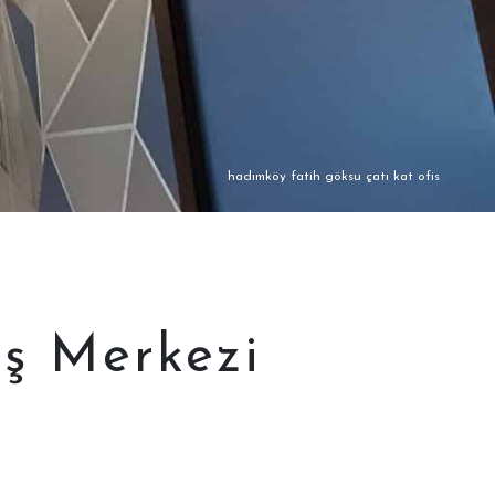
hadımköy fatih göksu çatı kat ofis
İş Merkezi