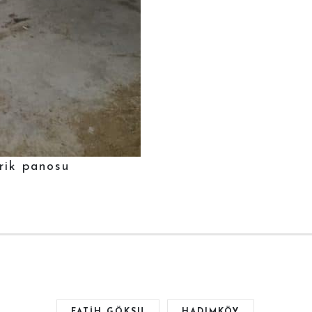
rik panosu
FATIH GÖKSU
HADIMKÖY