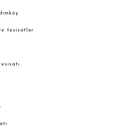
adımköy
ve tesisatlar
tesisatı
ı
atı