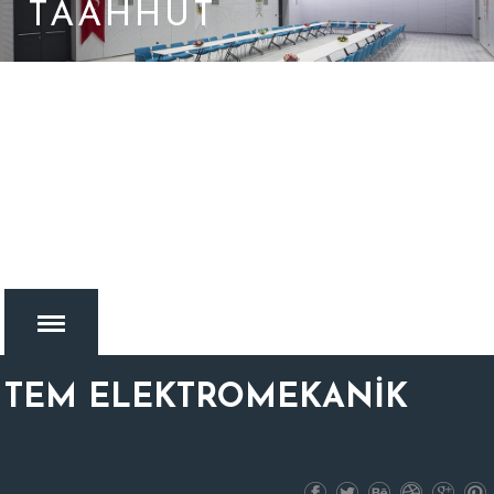
TAAHHÜT
TEM ELEKTROMEKANİK
MENU