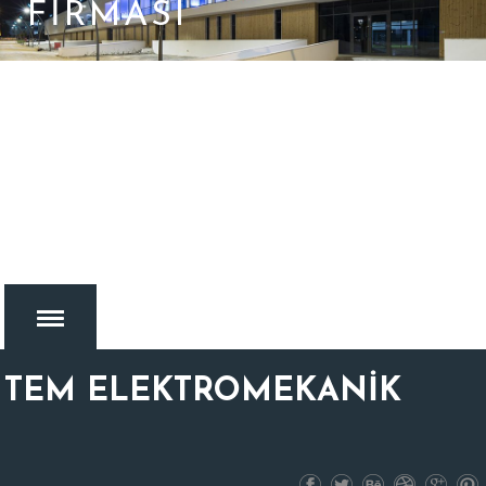
FIRMASI
TEM ELEKTROMEKANİK
MENU