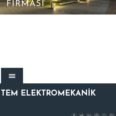
FIRMASI
TEM ELEKTROMEKANİK
MENU