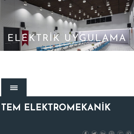
ELEKTRIK UYGULAMA
TEM ELEKTROMEKANİK
MENU