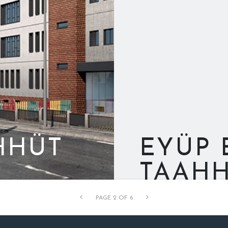
HHÜT
EYÜP 
TAAHH
PAGE 2 OF 6