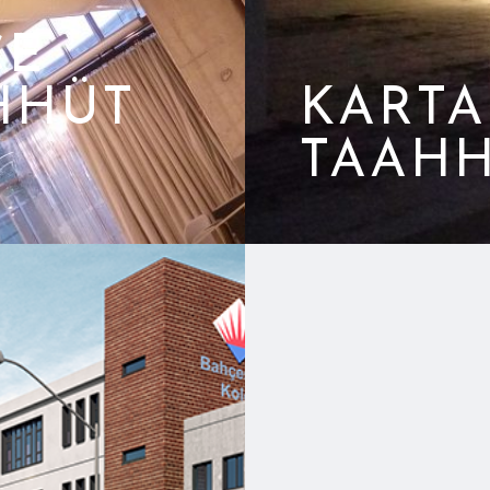
CE
HHÜT
KARTA
TAAHH