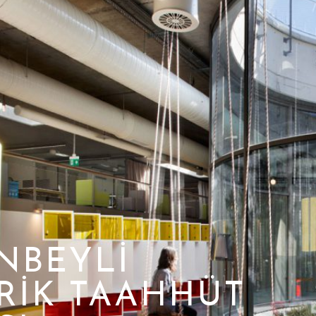
NBEYLI
RIK TAAHHÜT