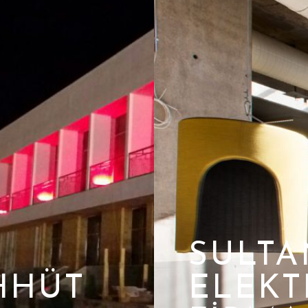
SULTA
HHÜT
ELEKT