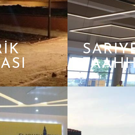
RIK
SARIY
ASI
TAAHH