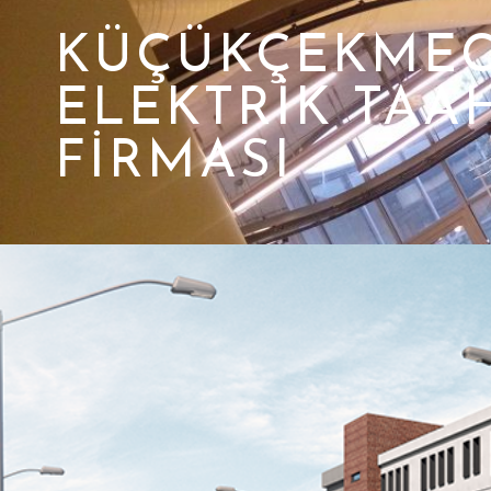
KÜÇÜKÇEKME
ELEKTRIK TAA
FIRMASI