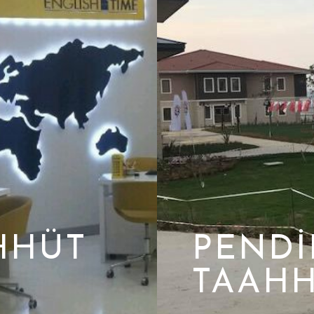
HHÜT
PENDI
TAAHH