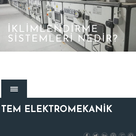
İKLİMLENDİRME
SİSTEMLERİ NEDİR?
TEM ELEKTROMEKANİK
MENU