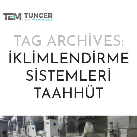
Skip
to
content
TAG ARCHIVES:
İKLİMLENDİRME
SİSTEMLERİ
TAAHHÜT