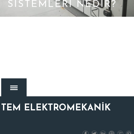
SİSTEMLERİ NEDİR?
TEM ELEKTROMEKANİK
MENU