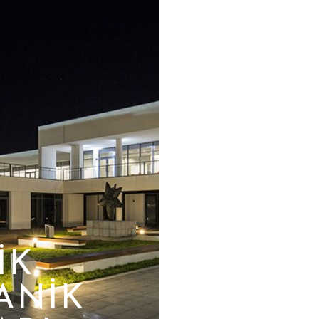
İK
ANİK