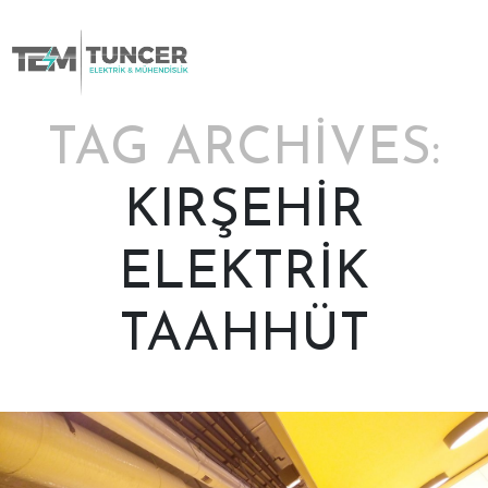
Skip
to
content
TAG ARCHIVES:
KIRŞEHİR
ELEKTRİK
TAAHHÜT