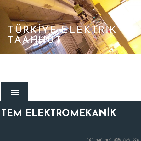
TÜRKIYE ELEKTRIK
TAAHHÜT
TEM ELEKTROMEKANİK
MENU