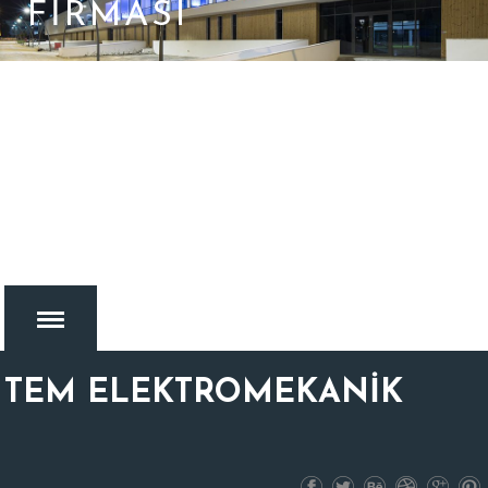
FIRMASI
TEM ELEKTROMEKANİK
MENU