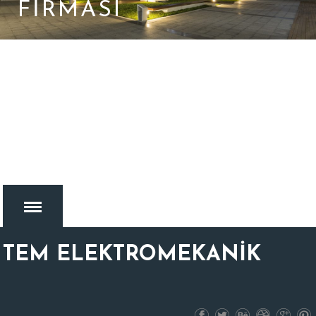
FIRMASI
TEM ELEKTROMEKANİK
MENU