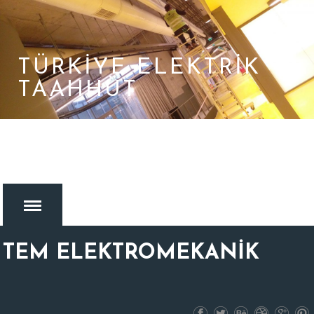
TÜRKIYE ELEKTRIK
TAAHHÜT
TEM ELEKTROMEKANİK
MENU