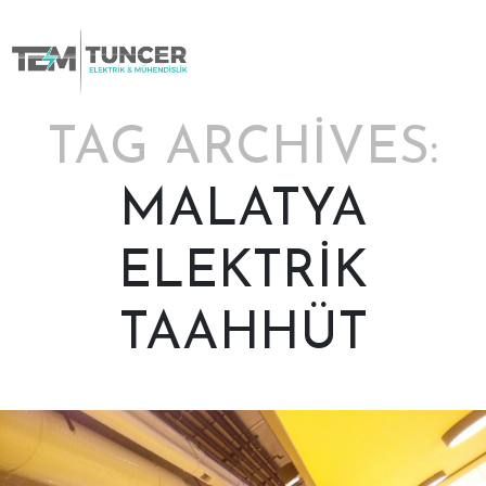
Skip
to
content
TAG ARCHIVES:
MALATYA
ELEKTRİK
TAAHHÜT