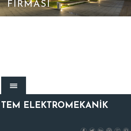
FIRMASI
TEM ELEKTROMEKANİK
MENU