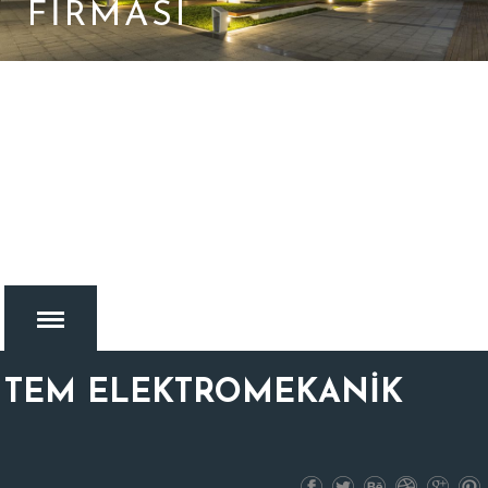
FIRMASI
TEM ELEKTROMEKANİK
MENU