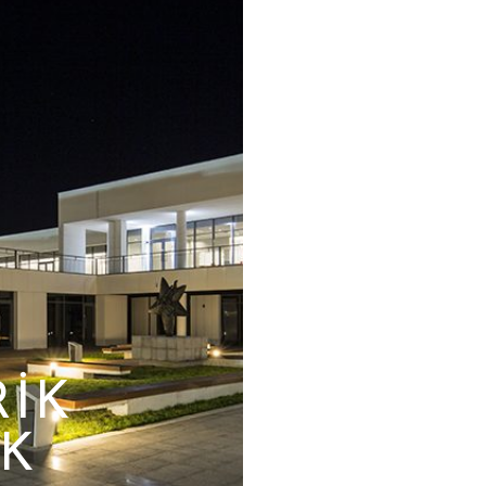
RIK
IK