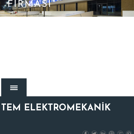
FIRMASI
TEM ELEKTROMEKANİK
MENU