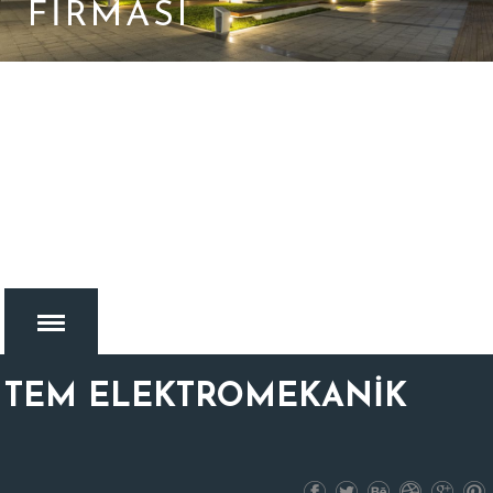
FIRMASI
TEM ELEKTROMEKANİK
MENU