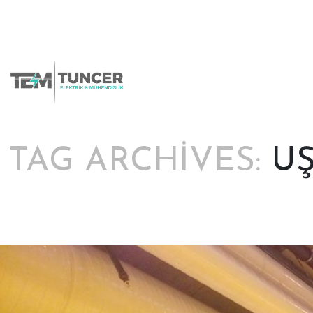
Skip
to
content
TAG ARCHIVES:
UŞ