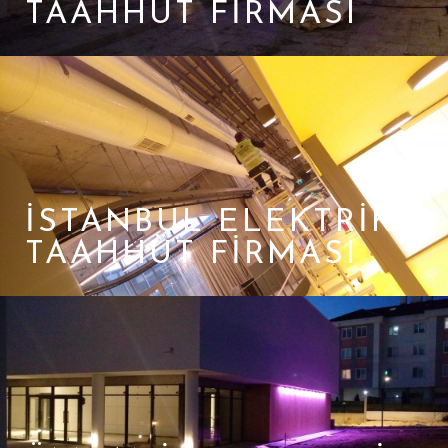
TAAHHÜT FIRMASI
İSTANBUL ELEKTRIK
TAAHHÜT FIRMASI