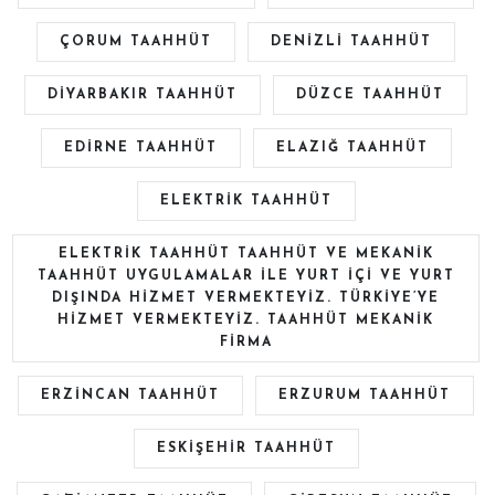
ÇORUM TAAHHÜT
DENİZLİ TAAHHÜT
DİYARBAKIR TAAHHÜT
DÜZCE TAAHHÜT
EDİRNE TAAHHÜT
ELAZIĞ TAAHHÜT
ELEKTRIK TAAHHÜT
ELEKTRIK TAAHHÜT TAAHHÜT VE MEKANIK
TAAHHÜT UYGULAMALAR ILE YURT IÇI VE YURT
DIŞINDA HIZMET VERMEKTEYIZ. TÜRKİYE’YE
HİZMET VERMEKTEYİZ. TAAHHÜT MEKANIK
FIRMA
ERZİNCAN TAAHHÜT
ERZURUM TAAHHÜT
ESKİŞEHİR TAAHHÜT